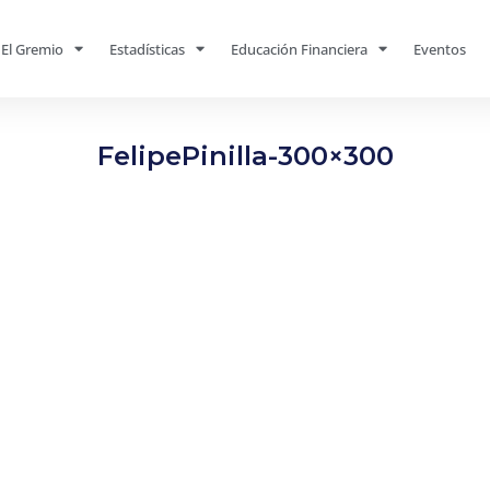
El Gremio
Estadísticas
Educación Financiera
Eventos
FelipePinilla-300×300