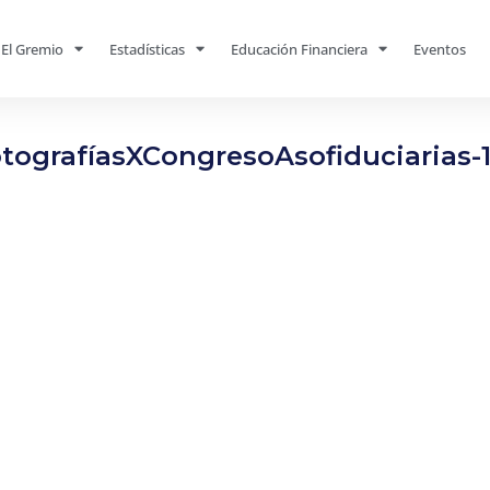
El Gremio
Estadísticas
Educación Financiera
Eventos
tografíasXCongresoAsofiduciarias-