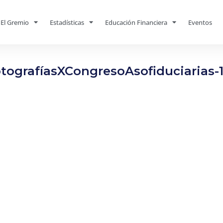
El Gremio
Estadísticas
Educación Financiera
Eventos
tografíasXCongresoAsofiduciarias-