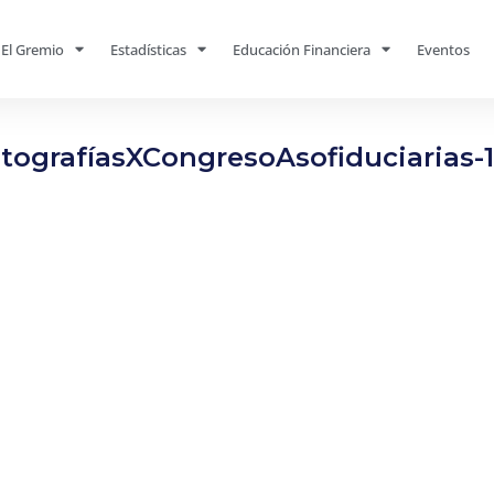
El Gremio
Estadísticas
Educación Financiera
Eventos
tografíasXCongresoAsofiduciarias-