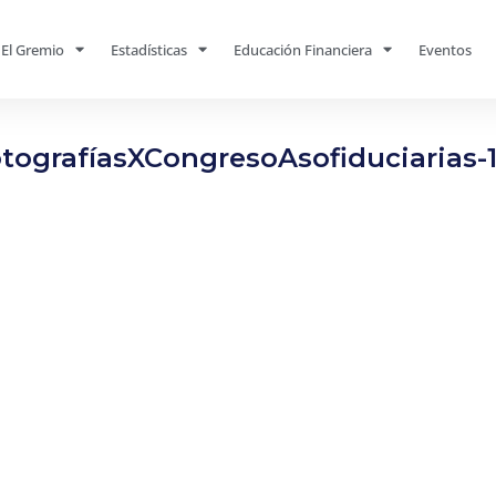
El Gremio
Estadísticas
Educación Financiera
Eventos
tografíasXCongresoAsofiduciarias-