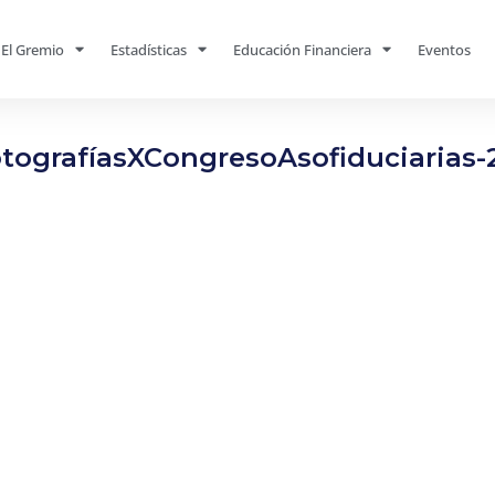
El Gremio
Estadísticas
Educación Financiera
Eventos
tografíasXCongresoAsofiduciarias-