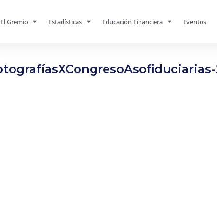
El Gremio
Estadísticas
Educación Financiera
Eventos
otografíasXCongresoAsofiduciarias-