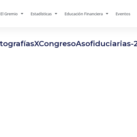
El Gremio
Estadísticas
Educación Financiera
Eventos
tografíasXCongresoAsofiduciarias-