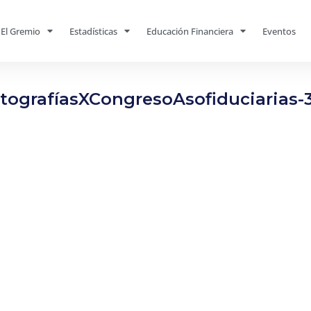
El Gremio
Estadísticas
Educación Financiera
Eventos
tografíasXCongresoAsofiduciarias-