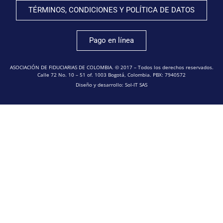
TÉRMINOS, CONDICIONES Y POLÍTICA DE DATOS
Pago en línea
ASOCIACIÓN DE FIDUCIARIAS DE COLOMBIA. © 2017 – Todos los derechos reservados.
Calle 72 No. 10 – 51 of. 1003 Bogotá, Colombia. PBX: 7940572
Diseño y desarrollo: Sol-IT SAS