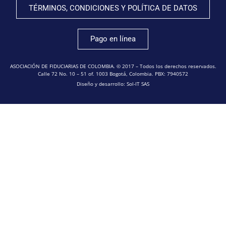
TÉRMINOS, CONDICIONES Y POLÍTICA DE DATOS
Pago en línea
ASOCIACIÓN DE FIDUCIARIAS DE COLOMBIA. © 2017 – Todos los derechos reservados.
Calle 72 No. 10 – 51 of. 1003 Bogotá, Colombia. PBX: 7940572
Diseño y desarrollo: Sol-IT SAS