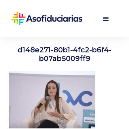
d148e271-80b1-4fc2-b6f4-
b07ab5009ff9